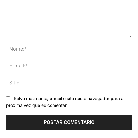
Comentário:
No
E-
mai
Sit
Salve meu nome, e-mail e site neste navegador para a
próxima vez que eu comentar.