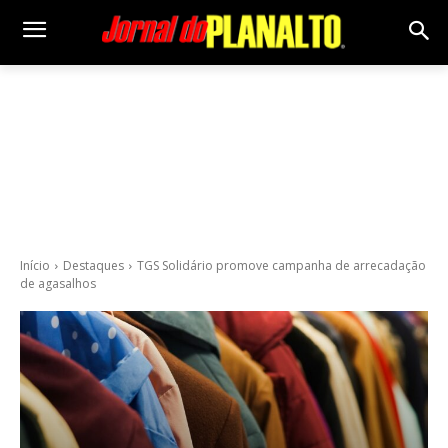
Início
Destaques
TGS Solidário promove campanha de arrecadação
de agasalhos