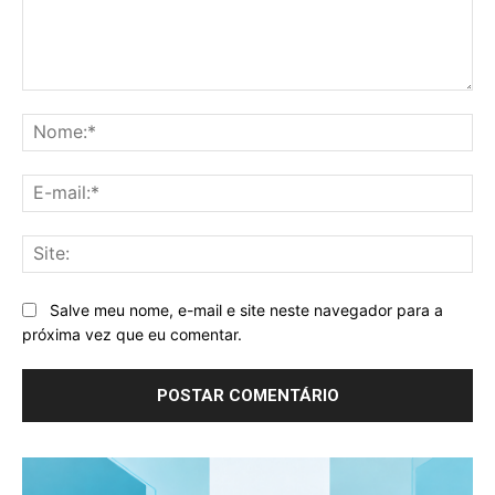
Comentário:
No
E-
mai
Sit
Salve meu nome, e-mail e site neste navegador para a
próxima vez que eu comentar.