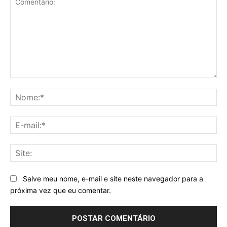
Comentário:
No
E-
mai
Sit
Salve meu nome, e-mail e site neste navegador para a
próxima vez que eu comentar.