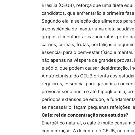
Brasília (CEUB), reforça que uma dieta equ
candidatos, que enfrentarão a primeira fas
Segundo ela, a seleção dos alimentos para 
a consciência de manter uma dieta saudável 
grupos alimentares – carboidratos, proteín
carnes, cereais, frutas, hortaliças e legu
essencial para o bem-estar físico e mental
não apenas na véspera de grandes provas. É
e sódio, que podem causar desidratação, inc
A nutricionista do CEUB orienta aos estud
regulares, essencial para garantir a conce
provocar sonolência e até hipoglicemia, p
períodos extensos de estudo, é fundamental
se necessário, façam pequenas refeições le
Café: rei da concentração nos estudos?
Energético natural, o café é muito consumi
concentração. A docente do CEUB, no entan