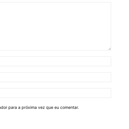
Nome:*
E-
mail:*
Site:
ador para a próxima vez que eu comentar.