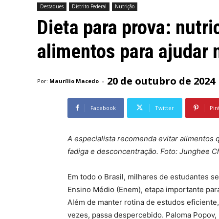
Destaques
Distrito Federal
Nutrição
Dieta para prova: nutri
alimentos para ajudar
20 de outubro de 2024
-
Por:
Maurílio Macedo
Facebook
Twitter
Pin
A especialista recomenda evitar alimentos 
fadiga e desconcentração. Foto: Junghee C
Em todo o Brasil, milhares de estudantes s
Ensino Médio (Enem), etapa importante para
Além de manter rotina de estudos eficiente
vezes, passa despercebido. Paloma Popov, p