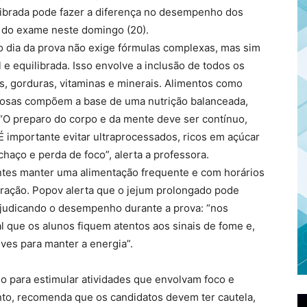
ilibrada pode fazer a diferença no desempenho dos
e do exame neste domingo (20).
o dia da prova não exige fórmulas complexas, mas sim
e equilibrada. Isso envolve a inclusão de todos os
as, gorduras, vitaminas e minerais. Alimentos como
minosas compõem a base de uma nutrição balanceada,
. “O preparo do corpo e da mente deve ser contínuo,
 importante evitar ultraprocessados, ricos em açúcar
haço e perda de foco”, alerta a professora.
antes manter uma alimentação frequente e com horários
ntração. Popov alerta que o jejum prolongado pode
rejudicando o desempenho durante a prova: “nos
 que os alunos fiquem atentos aos sinais de fome e,
ves para manter a energia”.
do para estimular atividades que envolvam foco e
to, recomenda que os candidatos devem ter cautela,