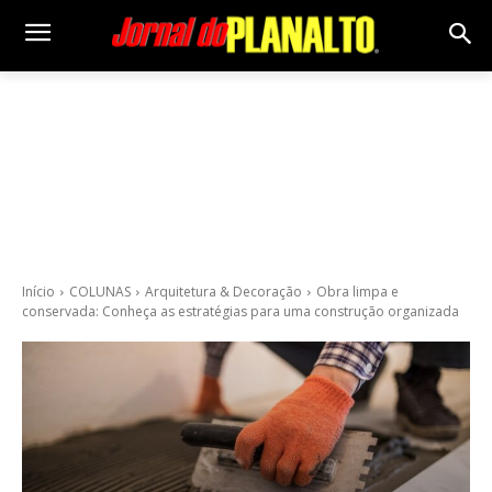
Início
COLUNAS
Arquitetura & Decoração
Obra limpa e
conservada: Conheça as estratégias para uma construção organizada