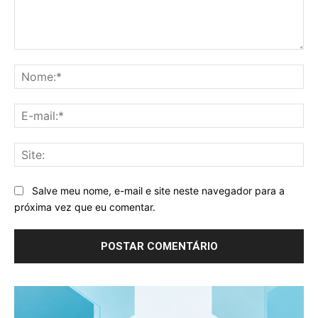
Comentário:
No
E-
mai
Sit
Salve meu nome, e-mail e site neste navegador para a
próxima vez que eu comentar.