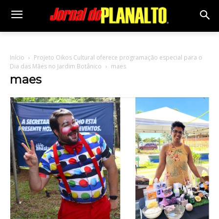
Início
Projeto Oikos Cultural oferece programação especial para o
Dia das Mães no Jardim Botânico
maes
maes