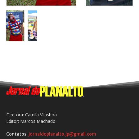
Diretora: Camila Vilasboa
Editor: Marcos Machado
Contatos:
jornaldoplanalto.jp@gmail.com