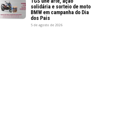
TGS une arte, ação
solidária e sorteio de moto
BMW em campanha do Dia
dos Pais
5 de agosto de 2026