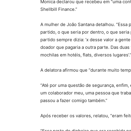
Monica declarou que recebeu em “uma conta
Shellbill Finance.”
A mulher de João Santana detalhou. “Essa p
partido, o que seria por dentro, o que seri
partido sempre dizia: ‘x desse valor a gent
doador que pagaria a outra parte. Das dua
mochilas em hotéis, flats, diversos lugares’.
A delatora afirmou que “durante muito temp
“Até por uma questão de segurança, enfim,
um colaborador meu, uma pessoa que trabalh
passou a fazer comigo também.”
Após receber os valores, relatou, “eram fe
“Essa parte do dinheiro que era recebida no