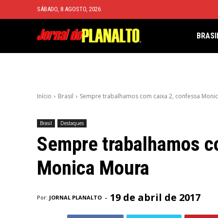
SÁBADO, 8 AGOSTO, 2026
BRASI
Início
Brasil
Sempre trabalhamos com caixa 2, confessa Moni
Brasil
Destaques
Sempre trabalhamos co
Monica Moura
19 de abril de 2017
-
Por:
JORNAL PLANALTO