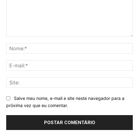
Comentário:
No
E-
mai
Sit
Salve meu nome, e-mail e site neste navegador para a
próxima vez que eu comentar.