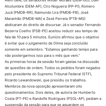
Além dele, os senadores Wilder Moraes (DEM-GO), Davi
Alcolumbre (DEM-AP), Ciro Nogueira (PP-PI), Romero
Jucá (PMDB-RR), Raimundo Lira (PMDB-PB), José
Maranhão (PMDB-MA) e Zezé Perrela (PTB-MG)
abdicaram do direito de discursar. Já o senador Fernando
Bezerra Coelho (PSB-PE) aceitou reduzir seu tempo de
fala de 10 para 5 minutos. Eunício afirmou que o objetivo
é evitar que o julgamento de Dilma seja concluído
somente em setembro. “Estamos ganhando tempo para
não postergarmos isso para o mês que vem.”
As primeiras horas da sessão foram gastas na discussão
de questões de ordem. Todos os pedidos foram negados
pelo presidente do Supremo Tribunal Federal (STF),
Ricardo Lewandowski, que presidiu os trabalhos.
Membros da nova oposição apresentaram oito
questionamentos. Dois deles, de autoria de Humberto
Costa (PT-PE) e Randolfe Rodrigues (PSOL-AP), pediam a
suspensão da sessão para que se aguardem os