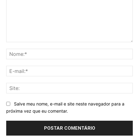
Comentário:
No
E-
mai
Sit
Salve meu nome, e-mail e site neste navegador para a
próxima vez que eu comentar.