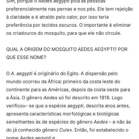
Sim, porque o
Aedes aegypti
pica as pessoas
preferencialmente nas pernas e nos pés. Ele tem rejeição
à claridade e é atraído pelo calor, por isso teria
preferência por tecidos escuros. O importante é eliminar
os criadouros do mosquito, para que ele não circule.
QUAL A ORIGEM DO MOSQUITO AEDES AEGYPTI? POR
QUE ESSE NOME?
O
A. aegypti
é originário do Egito. A dispersão pelo
mundo ocorreu da África: primeiro da costa leste do
continente para as Américas, depois da costa oeste para
a Ásia. O gênero
Aedes
só foi descrito em 1818. Logo
verificou- se que a espécie
aegypti
, descrita anos antes,
apresenta características morfológicas e biológicas
semelhantes às de espécies do gênero
Aedes
– e não às
do já conhecido gênero
Culex
. Então, foi estabelecido o
nome
Aedes aegypti
.e.